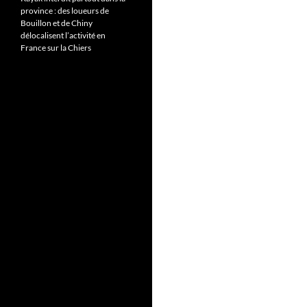
province : des loueurs de
Bouillon et de Chiny
délocalisent l’activité en
France sur la Chiers