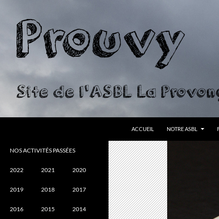
ALLER AU CONTENU
Recherche
Prouvy
ACCUEIL
NOTRE ASBL
Site de l'ASBL La Provonçoise
NOS ACTIVITÉS PASSÉES
2022
2021
2020
2019
2018
2017
2016
2015
2014