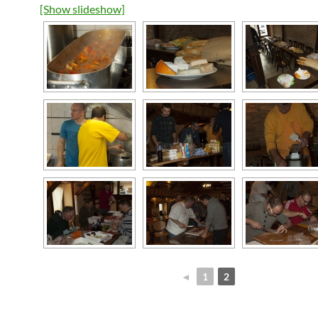
[Show slideshow]
◄
1
2