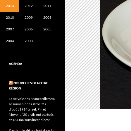
2013
2012
2011
2010
2009
2008
2007
2006
2005
2004
2003
AGENDA
NOUVELLES DE NOTRE
RÉGION
La 4e Voie des Brancardiers va
se souvenir des atrocités
d’août 1914 à Izel, Pin et
Moyen : "20 civils ont été tués
et 164 maisons incendiées"
Kayak interdit partout dans la