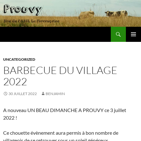
Recherche
Prouvy
ALLER
MENU
AU
PRINCI
CONTENU
UNCATEGORIZED
BARBECUE DU VILLAGE
2022
30 JUILLET 2022
BENJAMIN
A nouveau UN BEAU DIMANCHE A PROUVY ce 3 juillet
2022 !
Ce chouette évènement aura permis à bon nombre de
villageois de se retrouver sous un soleil généreux.