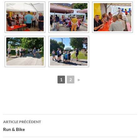
1
2
►
Navigation
ARTICLE PRÉCÉDENT
des
Run & Bike