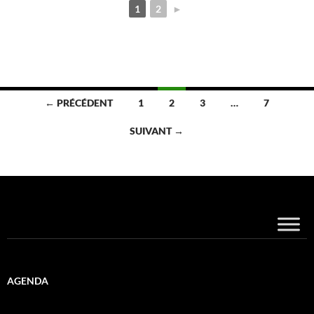
1
2
►
Navigation
← PRÉCÉDENT
1
2
3
…
7
des
SUIVANT →
articles
AGENDA